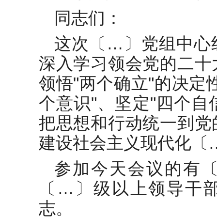
在2025年全县年轻干部座谈会上
的讲话
同志们：
在区委落实全面从严治党主体责
这次〔…〕党组中心
任情况汇报会上的讲话
深入学习领会党的二十
在食品公司组织人才发展年度大
领悟"两个确立"的决定
会上的讲话
个意识"、坚定"四个自
在县安全生产与消防安全“百日
攻坚”工作部署会议上的讲话
把思想和行动统一到党
在煤矿安全生产调度会上的讲话
建设社会主义现代化〔
在全局安全生产大检查工作会议
参加今天会议的有
上的讲话
〔…〕级以上领导干
志。