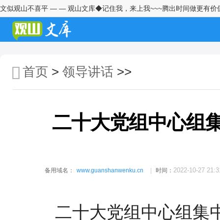
文似观山不喜平 — — 观山文库◆记住我，来上我~~~腾出时间做更有价
镇党委在全镇2026年领导班子工
作务虚会上的讲话
镇党委书记在2026年开局动员会
上的讲话
首页
>
领导讲话
>>
总经理在2025年度员工表彰大会
上的讲话：克难进取谋经营创新
突破谱新篇
二十大党组中心组
在社区党委环境综合整治提升专
项行动部署会上的讲话
在社区2026年关心下一代工作会
议上的讲话
2022-10-27 21:3
备用域名：
www.guanshanwenku.cn
时间：
在物业服务有限公司2026年度全
面从严治党工作会议上的讲话
二十大党组中心组集