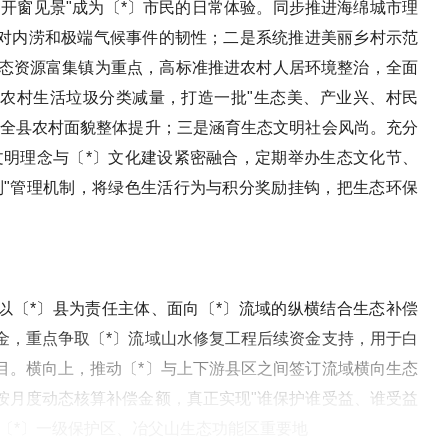
、开窗见景"成为〔*〕市民的日常体验。同步推进海绵城市理
对内涝和极端气候事件的韧性；二是系统推进美丽乡村示范
生态资源富集镇为重点，高标准推进农村人居环境整治，全面
农村生活垃圾分类减量，打造一批"生态美、产业兴、村民
动全县农村面貌整体提升；三是涵育生态文明社会风尚。充分
文明理念与〔*〕文化建设紧密融合，定期举办生态文化节、
制"管理机制，将绿色生活行为与积分奖励挂钩，把生态环保
以〔*〕县为责任主体、面向〔*〕流域的纵横结合生态补偿
金，重点争取〔*〕流域山水修复工程后续资金支持，用于白
目。横向上，推动〔*〕与上下游县区之间签订流域横向生态
按月度动态核算补偿金额，真正实现"谁保护谁受益、谁受益
〔*〕一级保护区、冶父山生态功能区重要地