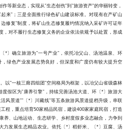
作等新业态，实现从"生态创伤"到"旅游资产"的华丽转变，
富起来"；三是全面推行绿色矿山建设标准。对现有在产矿山
、边修复"制度，将矿山生态修复履约情况纳入采矿许可证年
度，对不履行生态修复义务的企业依法依规予以处置，形成
〔*〕确立旅游为"一号产业"，依托冶父山、汤池温泉、环
升，绿色产业发展态势良好，但深度和广度仍有较大提升空
品牌。以"一核三廊四组团"空间格局为框架，以冶父山省级森林
游度假区为"康养引擎"，持续完善汤池大道、环〔*〕旅游大
活风景道""〔*〕川藏线"等五条旅游风景道提档升级，串联
发展工程，重点培育50家精品民宿，建设400家家庭民宿，打造
泉康养、山地运动、生态研学、乡村度假多业态融合，力争到
二是大力发展生态精品农业。依托〔*〕稻虾米、〔*〕豆腐、汤