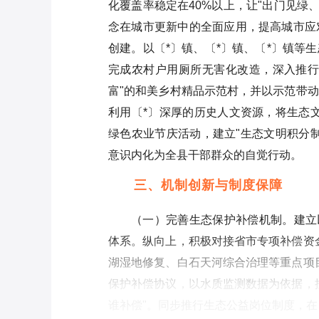
化覆盖率稳定在40%以上，让"出门见绿
念在城市更新中的全面应用，提高城市应
创建。以〔*〕镇、〔*〕镇、〔*〕镇等
完成农村户用厕所无害化改造，深入推行
富"的和美乡村精品示范村，并以示范带
利用〔*〕深厚的历史人文资源，将生态
绿色农业节庆活动，建立"生态文明积分
意识内化为全县干部群众的自觉行动。
三、机制创新与制度保障
（一）完善生态保护补偿机制。建立
体系。纵向上，积极对接省市专项补偿资
湖湿地修复、白石天河综合治理等重点项
保护补偿协议，以水质监测数据为依据，
谁补偿"。同步推行生态公益岗位制度，在