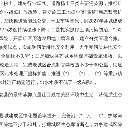
山粉尘、建材行业烟气、道路扬尘三类主要污染源，推行矿
企业超低排放改造，建立施工工地扬尘"红黄牌"动态监管机
，加快推进新能源公交、环卫车辆替代，到2027年县城建成
M2.5浓度持续稳步下降；二是扎实抓好土壤污染防治。针对
风险，开展矿区周边农用地土壤详查，建立分类管理台账。
壤修复试点，实施受污染耕地安全利用，力争受污染耕地安全
安全底线不失守；三是加快补齐城乡环保基础设施短板。以
改造工程，完成老城区合流制管网改造不少于30公里，彻底
区污水处理厂提标扩能，推进〔*〕、〔*〕、〔*〕等重点镇
水处理厂稳定运行，出水水质不低于一级A标准。
立县的最终落脚点是让百姓在美丽环境中生活、从优质生态
县城建成区绿化覆盖率提升，完善沿〔*〕河、〔*〕护城河
区绿地不少于20处，打通城区生态廊道断点，力争建成区绿