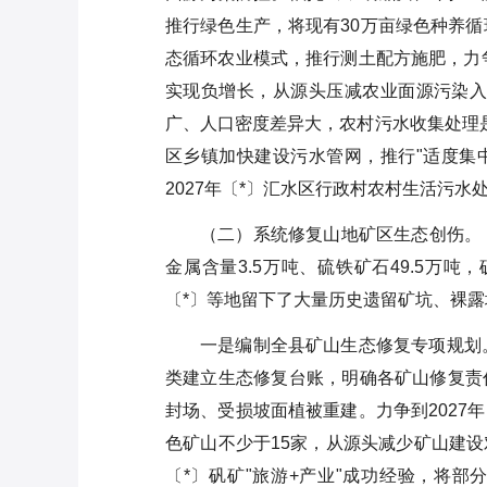
推行绿色生产，将现有30万亩绿色种养循
态循环农业模式，推行测土配方施肥，力争
实现负增长，从源头压减农业面源污染入
广、人口密度差异大，农村污水收集处理是
区乡镇加快建设污水管网，推行"适度集
2027年〔*〕汇水区行政村农村生活污水
（二）系统修复山地矿区生态创伤。〔*
金属含量3.5万吨、硫铁矿石49.5万
〔*〕等地留下了大量历史遗留矿坑、裸
一是编制全县矿山生态修复专项规划。
类建立生态修复台账，明确各矿山修复责
封场、受损坡面植被重建。力争到2027
色矿山不少于15家，从源头减少矿山建
〔*〕矾矿"旅游+产业"成功经验，将