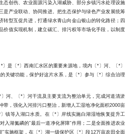
生态创伤、农业面源污染入湖威胁、部分乡镇污水处理设施
三是产业联动、协同推进。把生态保护与绿色产业发展统筹
济转型互促共进，打通绿水青山向金山银山的转化路径；四
品价值实现机制，建立碳汇、排污权等市场化手段，以制度
*〕是〔*〕西南汇水区的重要来源地，境内〔*〕河、〔*〕
的关键功能，保护好这片水系，是〔*〕参与〔*〕综合治理
*〕河、〔*〕河干流及主要支流为整治单元，完成河道清淤
冲带，强化入河排污口整治，新增人工湿地净化面积2000亩
*〕镇等入湖口水质。在〔*〕岸线实施白湖湿地恢复提升工
地对入湖氮磷的"最后一道净化屏障"作用；二是全面推进农业
程"实施框架，在〔*〕湖一级保护区〔*〕段12万亩农田全面