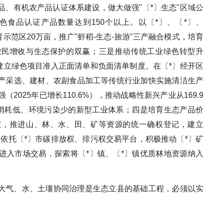
、有机农产品认证体系建设，做大做强"〔*〕生态"区域公
色食品认证产品数量达到150个以上。以〔*〕、〔*〕、
示范区20万亩，推广"虾稻-生态-旅游"三产融合模式，培育
农民增收与生态保护的双赢；三是推动传统工业绿色转型升
建立绿色项目准入正面清单和负面清单制度。在〔*〕经开区
产采选、建材、农副食品加工等传统行业加快实施清洁生产
025年已增长110.6%），推动战略性新兴产业从169.9
源消耗低、环境污染少的新型工业体系；四是培育生态产品价
查，推进山、林、水、田、矿等资源的统一确权登记，建立
依托〔*〕市碳排放权、排污权交易平台，积极推动〔*〕矿
进入市场交易，探索将〔*〕镇、〔*〕镇优质林地资源纳入
大气、水、土壤协同治理是生态立县的基础工程，必须以实