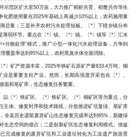
环示范区扩大至50万亩，大力推广稻虾共育、稻蟹共作等生
化肥使用量在2025年基础上再减少10%以上，农药施用量
湖总量；三是补齐农村污水处理短板。〔*〕下辖乡镇分布
薄弱环节。重点在〔*〕镇、〔*〕镇、〔*〕镇等〔*〕汇水
中+分散处理"模式，推广小型一体化污水处理设备，力争到
处理覆盖率达到95%以上，农村黑臭水体全面消除。
〕矿产资源丰富，2025年铁矿石原矿产量833.4万吨、铜
吨，矿业是重要支柱产业。然而，长期高强度开采也在〔*〕、
露坡面和尾矿库，生态修复任务繁重。
以〔*〕铁矿区、〔*〕铁矿区、〔*〕铜矿区等为重点，分
任主体、修复时序和技术路线，分批推进矿坑复绿、尾矿库
年，全县历史遗留废弃矿山生态修复完成率达到85%，新建绿
设对生态空间的侵占；二是创新矿区生态修复利用模式。借鉴
部分已完成修复的废弃矿坑和工业遗址转化为工业遗产旅游景