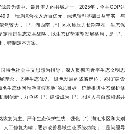
源最为集中、最具潜力的县域之一。2025年，全县GDP达
1.0∶49.9，旅游综合收入近百亿元，绿色转型基础日益坚实。与
依然较大，〔*〕湖西南〔*〕区水质压力长期存在，生态保
坚定推进生态立县战略，以生态优势重塑发展格局，是〔*〕
此，特制定本方案。
中国特色社会主义思想为指导，深入贯彻习近平生态文明思
发展理念，坚持生态优先、绿色发展的战略定位，紧扣"建设
知名生态休闲旅游度假基地"的总目标，统筹推进生态保护修
机制创新，力争将〔*〕建设成为〔*〕地区人与自然和谐共
然恢复为主。严守生态保护红线，强化〔*〕湖汇水区和大别
、人工修复为辅，逐步改善县域生态系统功能；二是问题导