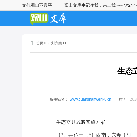
文似观山不喜平 — — 观山文库◆记住我，来上我~~~7X24
生态立县战略实施方案
基层人民法院法官助理分阶培养
工作方案
首页
>
计划方案
>>
县委统战部2026年度宣传工作计
划
2026年庆“七一”系列活动的方案
生态
市城市管理局2026年工会工作要
点
202
备用域名：
www.guanshanwenku.cn
时间：
县防汛抗旱指挥部2026年工作要
点
生态立县战略实施方案
X局深入开展“四下基层”工作实
施方案
〔*〕县位于〔*〕西南，东濒〔*〕