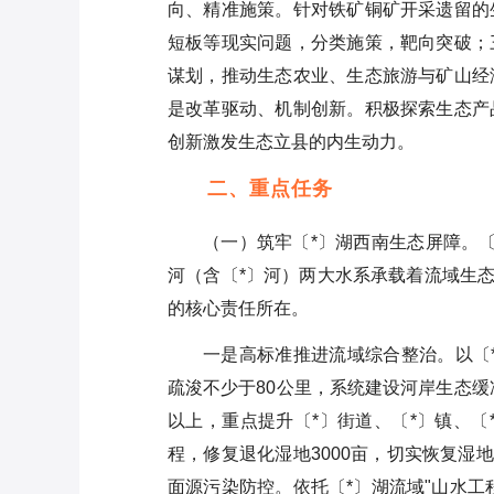
向、精准施策。针对铁矿铜矿开采遗留的
短板等现实问题，分类施策，靶向突破；
谋划，推动生态农业、生态旅游与矿山经
是改革驱动、机制创新。积极探索生态产
创新激发生态立县的内生动力。
二、重点任务
（一）筑牢〔*〕湖西南生态屏障。〔
河（含〔*〕河）两大水系承载着流域生态
的核心责任所在。
一是高标准推进流域综合整治。以〔
疏浚不少于80公里，系统建设河岸生态缓
以上，重点提升〔*〕街道、〔*〕镇、〔
程，修复退化湿地3000亩，切实恢复湿
面源污染防控。依托〔*〕湖流域"山水工