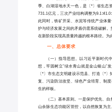
“四查四提升”纪律作风教育整顿
季、白湖湿地水天一色，是〔*〕省生态资
方案
731.1亿元，三次产业结构调整为9.1∶4
此同时，铁矿开采、水泥等传统产业体量
市信访局党组2024年党的建设工
护与经济发展之间的矛盾仍需系统破解。
作要点
在新阶段实现高质量跨越的根本路径。为
高中2023年党建工作要点
一、总体要求
2023年纪检监察组工作要点
（一）指导思想。以习近平新时代
2023年XX中院开展学雷锋志愿
想，牢固树立"绿水青山就是金山银山"
服务活动方案
〔*〕市生态文明建设示范县、打造〔*〕
复、污染防治攻坚、绿色产业培育、制度
生的样板。
（二）基本原则。一是保护优先、自
山余脉生态功能区管控，以自然恢复为主