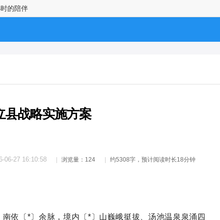
小时的陪伴
立县战略实施方案
6-06-27 16:10:58
浏览量：124
约5308字，预计阅读时长18分钟
，南依〔*〕余脉，境内〔*〕山巍峨挺拔、汤池温泉泉涌四