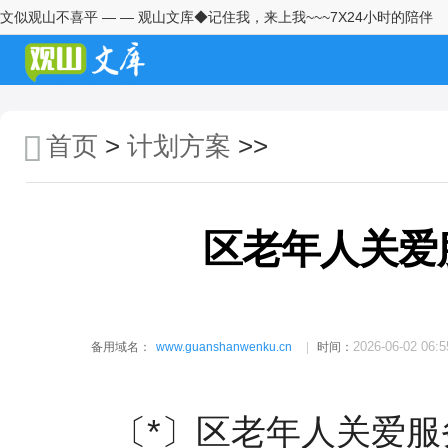
文似观山不喜平 — — 观山文库◆记住我，来上我~~~7X24小时的陪伴
某县城市文明养犬管理工作实施
方案
市工业和信息化局2026年度党的
建设工作实施方案
首页
>
计划方案
>>
国企工会2026年“夏送清凉”活动
实施方案
区老年人关爱
区老年人关爱服务工作方案
关于深化新时代“千万工程”推进
农村集体经济经理人乡村运营工
作的实施方案
2026-06-02 06:5
备用域名：
www.guanshanwenku.cn
时间：
全县水利行业安全生产与防汛备
汛风险隐患大排查大整治工作方
案
〔*〕区老年人关爱服
关于做好“两会”期间安全生产工