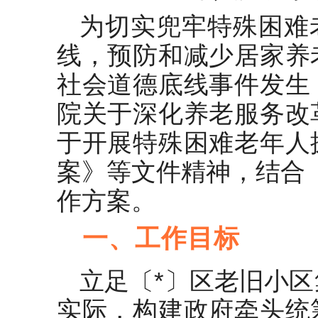
作的通知（鄠亭办）
为切实兜牢特殊困难
2024年全市校园食品安全工作要
线，预防和减少居家养
点
社会道德底线事件发生
镇常态化开展扫黑除恶斗争工作
实施方案
院关于深化养老服务改
2022年应急管理工作要点汇编
于开展特殊困难老年人
（5篇）
案》等文件精神，结合
某市委关于贯彻党的二十届三中
作方案。
全会精神进一步全面深化改革奋
力推进中国式现代化X实践的决
县打击治理电信网络诈骗宣传防
一、工作目标
定
范“全民反诈”行动工作方案
立足〔*〕区老旧小
实际，构建政府牵头统