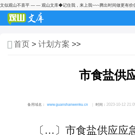
文似观山不喜平 — — 观山文库◆记住我，来上我~~~腾出时间做更有价
街道2026年度工作要点
特种设备检验研究所2026年重点
工作打算及未来三年发展方向
首页
>
计划方案
>>
建材化工(集团)股份有限公司铸
牢中华民族共同体意识暨员工思
想教育工作实施方案
市统计局2026年理论学习中心组
市食盐供
专题学习计划
市水务局2026年法治宣传教育计
划
2023-10-12 21:0
备用域名：
www.guanshanwenku.cn
时间：
市民政局2026年民政工作要点
关于开展2022年温岭市近视防控
〔…〕市食盐供应应
示范学校创建和台州市近视防控