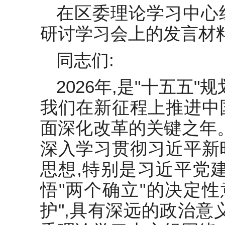
稿
在区委理论学习中心
2022年度乡镇基层党建工作重点
任务清单
研讨学习会上的发言材
补短板、强弱项、提质效——
同志们:
2025年上半年党建工作总结
在全省党建引领乡村治理试点工
2026年,是"十五五
作调研座谈会上的汇报发言
我们在新征程上推进中
基层治理调研报告：党建引领社
面深化改革的关键之年
会事业发展（4000字）
深入学习贯彻习近平新
入党积极分子2024年第三季度思
想汇报2
思想,特别是习近平党
悟"两个确立"的决定性
护",具有深远的政治意