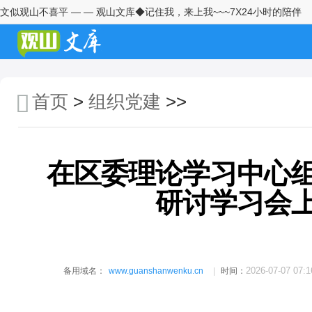
文似观山不喜平 — — 观山文库◆记住我，来上我~~~7X24小时的陪伴
街道2026年上半年党建工作总结
社区个人入党志愿书范文
在市委理论学习中心组《习近平
首页
>
组织党建
>>
党建文选》学习会议上的研讨发
言
在区委理论学习中心组习近平党
建思想专题研讨学习会上的发言
在区委理论学习中心
材料
在全镇基层农村党建重点工作推
研讨学习会
进会上的讲话
在全镇基层党建重点工作调度推
进会上的讲话
2026-07-07 07:1
备用域名：
www.guanshanwenku.cn
时间：
乡镇党委书记谈党建引领推动基
层治理和乡村振兴深度融合发言