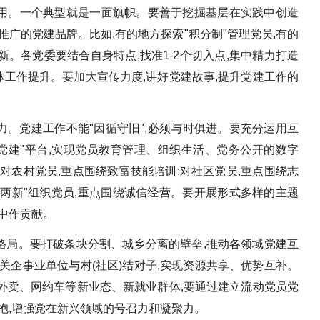
作用。一个典型就是一面旗帜。要善于挖掘基层在实践中创造
推广的党建品牌。比如,有的地方探索"积分制"管理党员,有的
新。各党委要结合自身特点,找准1-2个切入点,集中精力打造
整体工作提升。要加大宣传力度,讲好党建故事,提升党建工作的
活力。党建工作不能"因循守旧",必须与时俱进。要充分运用互
党建"平台,实现党员教育管理、组织生活、党务公开的数字
对农村党员,重点围绕致富技能培训;对社区党员,重点围绕志
对"两新"组织党员,重点围绕诚信经营。要开展形式多样的主题
中作贡献。
新格局。要打破条块分割、城乡分离的壁垒,推动各领域党建互
关企事业单位与村(社区)结对子,实现资源共享、优势互补。
、外卖、网约车等新业态、新就业群体,要通过建立流动党员党
抱,增强党在新兴领域的号召力和凝聚力。