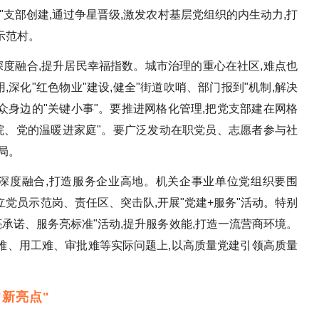
星"支部创建,通过争星晋级,激发农村基层党组织的内生动力,打
示范村。
深度融合,提升居民幸福指数。城市治理的重心在社区,难点也
,深化"红色物业"建设,健全"街道吹哨、部门报到"机制,解决
身边的"关键小事"。要推进网格化管理,把党支部建在网格
院、党的温暖进家庭"。要广泛发动在职党员、志愿者参与社
局。
境深度融合,打造服务企业高地。机关企事业单位党组织要围
立党员示范岗、责任区、突击队,开展"党建+服务"活动。特别
亮承诺、服务亮标准"活动,提升服务效能,打造一流营商环境。
难、用工难、审批难等实际问题上,以高质量党建引领高质量
"新亮点"