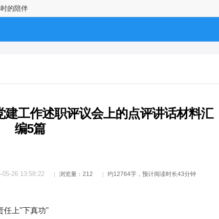
小时的陪伴
党建工作述职评议会上的点评讲话材料汇
编5篇
-05-26 13:58:22
浏览量：212
约12764字，预计阅读时长43分钟
任上"下真功"