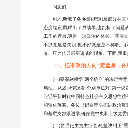
判报告
同志们:
广河县：强化党建引领推进乡村
刚才,听取了各乡镇(街道)及部分县直
全面振兴
态度端正,既晒出了成绩单,也剖析了问题
2023年度履行全面从严治党主体
工作的盘点,更是一次政治的体检。基层党
责任情况的报告
不抓党建是失职,抓不好党建是不称职。
(6篇)党支部标准化规范化建设工
冷、压力传导层层递减的现象。下面,我重
作总结
一、把准政治方向"定盘星",
湖北丹江口：“红色引擎”为绿色
发展赋能增效
(一)要深刻领悟"两个确立"的决定
属性。从述职情况看,个别单位对"第一议题
在社区两委换届选举工作推进会
习近平新时代中国特色社会主义思想往往
上的讲话
和转化落实。各位书记要带头把讲政治贯穿
和基层支部跟进学,确保党中央和上级党
(二)要强化主责主业意识,坚决纠正