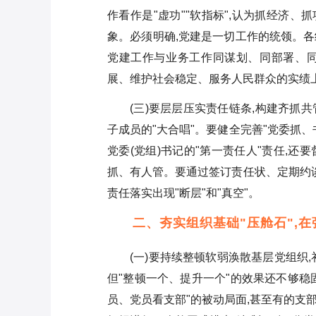
作看作是"虚功""软指标",认为抓经济、
象。必须明确,党建是一切工作的统领。各
党建工作与业务工作同谋划、同部署、
展、维护社会稳定、服务人民群众的实绩上
(三)要层层压实责任链条,构建齐抓
子成员的"大合唱"。要健全完善"党委抓
党委(党组)书记的"第一责任人"责任,还
抓、有人管。要通过签订责任状、定期约谈
责任落实出现"断层"和"真空"。
二、夯实组织基础"压舱石",
(一)要持续整顿软弱涣散基层党组织
但"整顿一个、提升一个"的效果还不够稳
员、党员看支部"的被动局面,甚至有的支