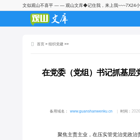
文似观山不喜平 — — 观山文库◆记住我，来上我~~~7X24
预备党员2026年二季度思想汇报
在集团党建工作责任制推进落实
专题会议上的讲话
首页
>
组织党建
>>
在街道2026年城市党建工作会议
上的讲话
在示范区党建引领基层高效能治
在党委（党组）书记抓基层
理暨“强能力、转作风、提效
能”活动工作部署会议上的讲话
在全镇2026年村（社区）党建重
点工作部署会议上的讲话
在全区基层党建工作重点任务推
2026
备用域名：
www.guanshanwenku.cn
时间：
进会上的讲话1
2023度意识形态领域形势分析研
聚焦主责主业，在压实管党治党政治责