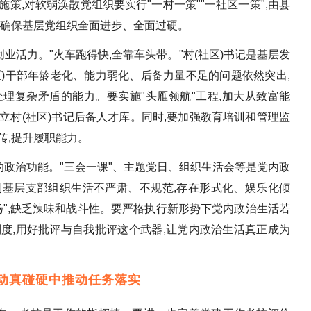
策,对软弱涣散党组织要实行"一村一策""一社区一策",由县
,确保基层党组织全面进步、全面过硬。
创业活力。"火车跑得快,全靠车头带。"村(社区)书记是基层发
社区)干部年龄老化、能力弱化、后备力量不足的问题依然突出,
理复杂矛盾的能力。要实施"头雁领航"工程,加大从致富能
立村(社区)书记后备人才库。同时,要加强教育培训和管理监
相传,提升履职能力。
织的政治功能。"三会一课"、主题党日、组织生活会等是党内政
别基层支部组织生活不严肃、不规范,存在形式化、娱乐化倾
扬",缺乏辣味和战斗性。要严格执行新形势下党内政治生活若
度,用好批评与自我批评这个武器,让党内政治生活真正成为
在动真碰硬中推动任务落实