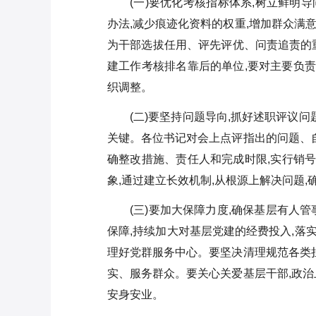
(一)要优化考核指标体系,树立鲜明
办法,减少痕迹化资料的权重,增加群众满
为干部选拔任用、评先评优、问责追责的
建工作考核排名靠后的单位,要对主要负责
织调整。
(二)要坚持问题导向,抓好述职评议
关键。各位书记对会上点评指出的问题、自
确整改措施、责任人和完成时限,实行销号
象,通过建立长效机制,从根源上解决问题
(三)要加大保障力度,确保基层有人
保障,持续加大对基层党建的经费投入,落
理好党群服务中心。要坚决清理规范各类挂
实、服务群众。要关心关爱基层干部,政治
安身安业。