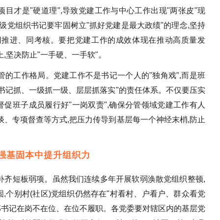
抓项目才是"硬道理",导致党建工作与中心工作出现"两张皮"现
级党组织书记要牢固树立"抓好党建是最大政绩"的理念,坚持
同推进、同考核。要把党建工作的成效体现在推动高质量发
,坚决防止"一手硬、一手软"。
共管的工作格局。党建工作不是书记一个人的"独角戏",而是班
、书记抓、一级抓一级、层层抓落实"的责任体系。不仅要压实
要督促班子成员履行好"一岗双责",确保分管领域党建工作有人
、专项督查等方式,把压力传导到基层每一个神经末梢,防止
在强基固本中提升组织力
,补齐短板弱项。虽然我们连续多年开展软弱涣散党组织整顿,
固,个别村(社区)党组织仍然存在"村看村、户看户、群众看党
部书记在岗不在位、在位不履职。各党委要对辖区内的基层党