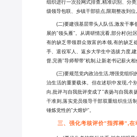
组织进行一次拉网式排查,精准识别、分类施
级领导包联、乡镇干部驻点,限期整改到位
(二)要建强基层带头人队伍,激发干事
展的"领头雁"。从调研情况看,部分村(
有的缺乏带领群众致富的本领,有的缺乏处
手、退役军人、返乡大学生中选拔力度,建
督,完善"导师帮带"机制,让新老书记薪火
(三)要规范党内政治生活,增强党组
治生活的重要载体。但在述职中发现,个
向,批评与自我批评变成了"表扬与自我表
干准则,落实党员领导干部双重组织生活制
锤炼党性的"大熔炉"。
三、强化考核评价"指挥棒",