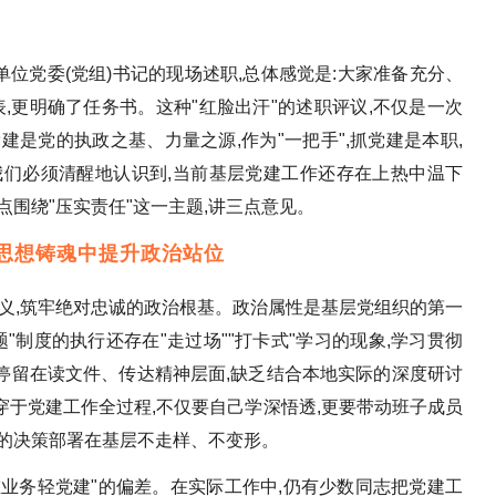
单位党委(党组)书记的现场述职,总体感觉是:大家准备充分、
表,更明确了任务书。这种"红脸出汗"的述职评议,不仅是一次
建是党的执政之基、力量之源,作为"一把手",抓党建是本职,
我们必须清醒地认识到,当前基层党建工作还存在上热中温下
点围绕"压实责任"这一主题,讲三点意见。
在思想铸魂中提升政治站位
性意义,筑牢绝对忠诚的政治根基。政治属性是基层党组织的第一
"制度的执行还存在"走过场""打卡式"学习的现象,学习贯彻
停留在读文件、传达精神层面,缺乏结合本地实际的深度研讨
于党建工作全过程,不仅要自己学深悟透,更要带动班子成员
委的决策部署在基层不走样、不变形。
"重业务轻党建"的偏差。在实际工作中,仍有少数同志把党建工