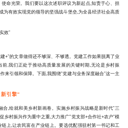
、使命光荣。我们要以这次述职评议为新起点,知责于心、担
成为有效实现党的领导的坚强战斗堡垒,为全县经济社会高质
实效"
党建+"的文章做得还不够深、不够透。党建工作如果脱离了业
当前,我们正处于推动高质量发展的关键时期,无论是乡村振
工作来引领和保障。下面,我围绕"党建与业务深度融合"这一主
"新引擎"
融合,绘就和美乡村新画卷。实施乡村振兴战略是新时代"三
促乡村振兴作为重中之重,大力推广"党支部+合作社+农户"模
业链上,让农民富在产业链上。要选优配强驻村第一书记和工