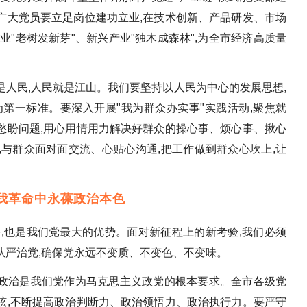
广大党员要立足岗位建功立业,在技术创新、产品研发、市场
业"老树发新芽"、新兴产业"独木成森林",为全市经济高质量
人民,人民就是江山。我们要坚持以人民为中心的发展思想,
第一标准。要深入开展"我为群众办实事"实践活动,聚焦就
愁盼问题,用心用情用力解决好群众的操心事、烦心事、揪心
与群众面对面交流、心贴心沟通,把工作做到群众心坎上,让
我革命中永葆政治本色
,也是我们党最大的优势。面对新征程上的新考验,我们必须
面从严治党,确保党永远不变质、不变色、不变味。
政治是我们党作为马克思主义政党的根本要求。全市各级党
弦,不断提高政治判断力、政治领悟力、政治执行力。要严守