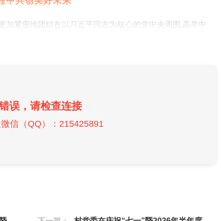
程中共创美好未来
更加紧密地团结在以习近平同志为核心的党中央周围,高举中
错误，请检查连接
信（QQ）：215425891
的讲话
下一篇：
村党委在庆祝“七一”暨2026年半年度工作会议上的讲话