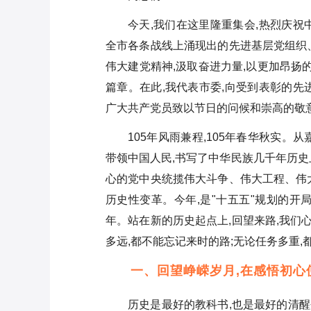
在市河湖长制林长制工作会议上
的讲话
今天,我们在这里隆重集会,热烈庆祝
全市各条战线上涌现出的先进基层党组织
在乡镇农村工作会议暨乡村全面
振兴工作部署会上的讲话
伟大建党精神,汲取奋进力量,以更加昂扬
篇章。在此,我代表市委,向受到表彰的先
在街道2026年社区干部培训班开
广大共产党员致以节日的问候和崇高的敬意
班动员会上的讲话
105年风雨兼程,105年春华秋实
在区师德师风建设工作专题会议
带领中国人民,书写了中华民族几千年历史
上的讲话
心的党中央统揽伟大斗争、伟大工程、伟
在加强工会组织体系建设推进会
历史性变革。今年,是"十五五"规划的开
上的讲话
年。站在新的历史起点上,回望来路,我们
党员教育工作经验交流发言
多远,都不能忘记来时的路;无论任务多重,
一、回望峥嵘岁月,在感悟初心
历史是最好的教科书,也是最好的清醒