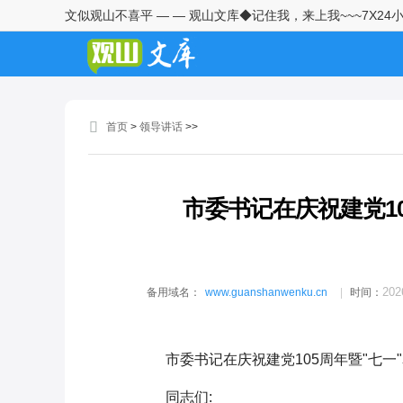
文似观山不喜平 — — 观山文库◆记住我，来上我~~~7X24
在全区安全生产和防汛工作会议
上的讲话1
在2026年街道青年干部座谈会上
的讲话1
首页
>
领导讲话
>>
在2026年全市警示教育会上的讲
话1
市委书记在庆祝建党1
在全区治理欠薪工作推进会上的
讲话1
高校党委书记在2026届毕业生离
202
备用域名：
www.guanshanwenku.cn
时间：
校前思政课上的讲话
高三年级部长在2026届高三毕业
市委书记在庆祝建党105周年暨"七一
典礼上的讲话
同志们: