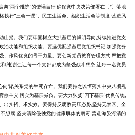
偏离"两个维护"的错误言行,确保党中央决策部署在〔*〕落地
格执行"三会一课"、民主生活会、组织生活会等制度,营造风
动山摇。我们要牢固树立大抓基层的鲜明导向,持续推进党支
政治功能和组织功能。要选优配强基层党组织书记,加强党务
强、作风优良的骨干力量。要创新党员教育管理方式,严把党
性和纯洁性,让每一个支部都成为坚强战斗堡垒,让每一名党员
心向背,关系党的生死存亡。我们要持之以恒落实中央八项规
官僚主义,切实为基层减负。要大力弘扬"四下基层"优良传统,
、出实招、求实效。要保持反腐败高压态势,坚持无禁区、全
不想腐,坚决清除侵蚀党的健康肌体的病毒,营造海晏河清的