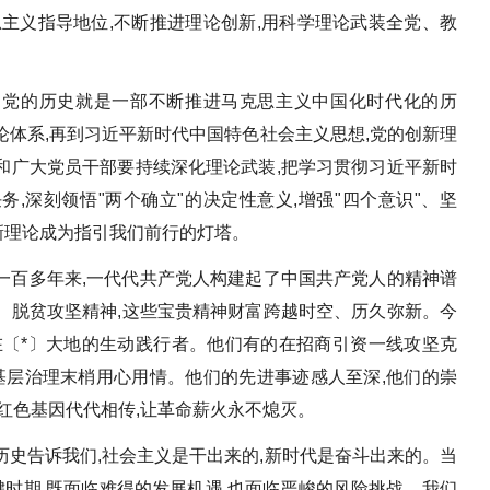
主义指导地位,不断推进理论创新,用科学理论武装全党、教
。党的历史就是一部不断推进马克思主义中国化时代化的历
体系,再到习近平新时代中国特色社会主义思想,党的创新理
和广大党员干部要持续深化理论武装,把学习贯彻习近平新时
,深刻领悟"两个确立"的决定性意义,增强"四个意识"、坚
创新理论成为指引我们前行的灯塔。
一百多年来,一代代共产党人构建起了中国共产党人的精神谱
、脱贫攻坚精神,这些宝贵精神财富跨越时空、历久弥新。今
在〔*〕大地的生动践行者。他们有的在招商引资一线攻坚克
基层治理末梢用心用情。他们的先进事迹感人至深,他们的崇
红色基因代代相传,让革命薪火永不熄灭。
史告诉我们,社会主义是干出来的,新时代是奋斗出来的。当
键时期,既面临难得的发展机遇,也面临严峻的风险挑战。我们