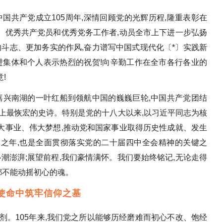
中国共产党成立105周年,深情回顾党的光辉历程,隆重表彰在
、优秀共产党员和优秀党务工作者,动员全市上下进一步弘扬
的斗志、更加务实的作风,奋力谱写中国式现代化〔*〕实践新
进集体和个人表示热烈的祝贺!向辛勤工作在全市各行各业的
!
。从嘉兴南湖的一叶红船到领航中国的巍巍巨轮,中国共产党团结
上最恢宏的史诗。特别是党的十八大以来,以习近平同志为核
大事业、伟大梦想,推动党和国家事业取得历史性成就、发生
局之年,也是全面贯彻落实党的二十届四中全会精神的关键之
心潮澎湃;展望前程,我们豪情满怀。我们要始终铭记,无论走得
都不能动摇初心的魂。
使命中筑牢信仰之基
剂。105年来,我们党之所以能够历经磨难而初心不改、饱经