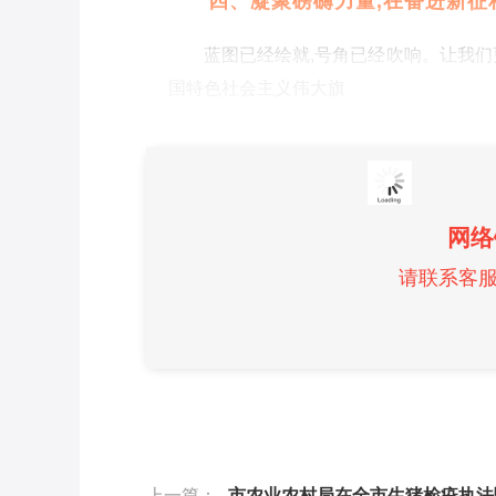
四、凝聚磅礴力量,在奋进新征
蓝图已经绘就,号角已经吹响。让我们
国特色社会主义伟大旗
网络
请联系客服微
上一篇：
市农业农村局在全市生猪检疫执法暨食品安全领域突出问题整治工作培训会上