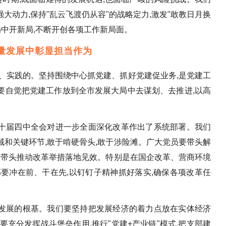
大动力,保持"乱云飞渡仍从容"的战略定力,激发"敢教日月换
局中开新局,不断开创各项工作新局面。
量发展中彰显担当作为
、实践的。坚持围绕中心抓党建、抓好党建促业务,是党建工
要自觉把党建工作放到全市发展大局中去谋划、去推进,以高
十届四中全会对进一步全面深化改革作出了系统部署。我们
领域和关键环节,敢于啃硬骨头,敢于涉险滩。广大党员要带头解
,带头推动改革举措落地见效。特别是在国企改革、营商环境
要冲在前、干在先,以钉钉子精神抓好落实,确保各项改革任
发展的根基。我们要坚持把发展经济的着力点放在实体经济
要充分发挥战斗堡垒作用,推行"党建+产业链"模式,把支部建