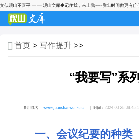
文似观山不喜平 — — 观山文库◆记住我，来上我~~~腾出时间做更有价
会议认为、会议指出、会议强
调、会议要求——公文写作中到
底该用哪个？
“我要写”系列之会议纪要
首页
>
写作提升
>>
税务系统信息写作培训讲稿
在市委办公厅信息培训班上的讲
稿
“我要写”系
在全省文稿写作培训班上的发
言：如何做好党委信息报送工作
关于起草巡察报告的工作建议
2024-03-25 08:45:
备用域名：
www.guanshanwenku.cn
时间：
修改文章病句的20种方法
一、会议纪要的种类
怎样把材料写出彩