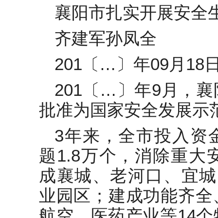
2024年XX局组织工作规范提工
襄阳市扎实开展安全
作情况报告
齐建军孙凤全
国企集团党委2025年度落实全面
从严治党主体责任和监督责任情
况报告
201〔…〕年09月18
街道关于双满意提升工作情况的
汇报
201〔…〕年9月，
2022年专项工作总结-7篇
批准为国家安全发展示
2020年沂源县人民政府工作报告
3年来，全市投入资
（全文）
题1.8万个，消除重大
某县2024年上半年意识形态分析
研判报告
成襄城、老河口、宜城
业园区；建成功能齐全
航空、医药产业等14