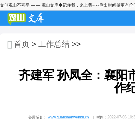
文似观山不喜平 — — 观山文库◆记住我，来上我~~~腾出时间做更有价
镇党委副书记、镇长2025年履行
推进法治建设第一责任人职责情
况报告
镇党委副书记、政府镇长2025年
度履行推进法治建设第一责任人
首页
>
工作总结
>>
职责情况报告
镇党委书记2025年度履行推进法
治建设第一责任情况报告
齐建军 孙凤全：襄阳
市委党校关于市委第一巡察组巡
察反馈意见整改进展情况的报告
作
市国家保密局关于2025年度法治
政府建设情况的报告
市商务局关于2025年度生态环境
2022-07-06 10:
备用域名：
www.guanshanwenku.cn
时间：
保护职责履行和问题整改情况的
报告