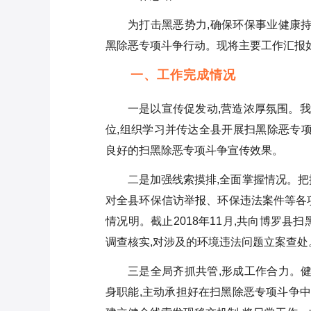
县关于整治群众反映强烈问题的
工作情况报告
为打击黑恶势力,确保环保事业健康持
黑除恶专项斗争行动。现将主要工作汇报如
市中级人民法院党组关于2025年
上半年深入贯彻作风建设加强司
一、工作完成情况
法队伍建设的评估总结报告
乡镇“十四五”时期发展成就总结
一是以宣传促发动,营造浓厚氛围。我
报告
位,组织学习并传达全县开展扫黑除恶专项
街道2024年度第一季度工作总结
良好的扫黑除恶专项斗争宣传效果。
县法院副院长三年工作总结
二是加强线索摸排,全面掌握情况。把
对全县环保信访举报、环保违法案件等各
五沟镇卫生院2020年上半年工作
情况明。截止2018年11月,共向博罗
总结及下一步工作计划
调查核实,对涉及的环境违法问题立案查处
三是全局齐抓共管,形成工作合力。健
身职能,主动承担好在扫黑除恶专项斗争中