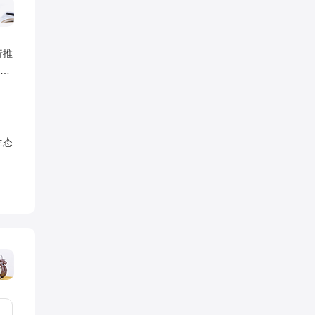
行推
报
生态
整