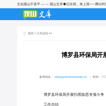
文似观山不喜平 — — 观山文库◆记住我，来上我~~~腾出
镇党委副书记、镇长2025年履行
推进法治建设第一责任人职责情
况报告
镇党委副书记、政府镇长2025年
度履行推进法治建设第一责任人
首页
>
工作总结
>>
职责情况报告
镇党委书记2025年度履行推进法
治建设第一责任情况报告
博罗县环保局开
市委党校关于市委第一巡察组巡
察反馈意见整改进展情况的报告
市国家保密局关于2025年度法治
202
备用域名：
www.guanshanwenku.cn
时间：
政府建设情况的报告
市商务局关于2025年度生态环境
博罗县环保局开展扫黑除恶专项斗争
保护职责履行和问题整改情况的
报告
工作总结