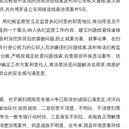
执法检查中发现的涉黑涉恶线索及时向公安机关通报,最大限
1月,共向博罗县公安局移送线索涉黑案件5宗。
伞"。局纪检监察室立足监督执纪问责的职责地位,将治理党员干
题的一个重点,纳入执纪监督工作内容。建立问题线索快速移
及时深挖其背后的腐败问题,防止就案办案、就事论事。在扫
有行使公权力的公职人员涉嫌违纪问题线索,及时移送纪检监
台账,严格按规定处置问题线索,自查摸排环保违法案件、信
即确定工作方案和责任人,将涉黑涉恶问题解决在萌芽,彻底铲
民群众的安全感与满意度。
观。对开展扫黑除恶专项斗争已取得的成绩心满意足,洋洋自
意,被动应付,按部就班。二是职责不清楚。不明白、不清楚扫黑
斗争当一般专项行动对待。三是落实不到位。未能真正理解透
清楚涉黑案件。四是成效不明显。近年来,我县环境质量持续