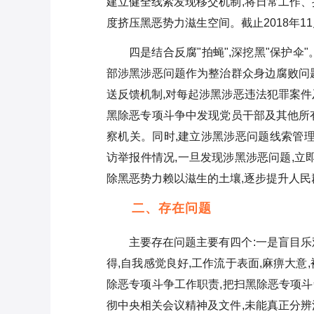
建立健全线索发现移交机制,将日常工作、
度挤压黑恶势力滋生空间。截止2018年1
四是结合反腐"拍蝇",深挖黑"保护
部涉黑涉恶问题作为整治群众身边腐败问
送反馈机制,对每起涉黑涉恶违法犯罪案件
黑除恶专项斗争中发现党员干部及其他所
察机关。同时,建立涉黑涉恶问题线索管理
访举报件情况,一旦发现涉黑涉恶问题,立
除黑恶势力赖以滋生的土壤,逐步提升人
二、存在问题
主要存在问题主要有四个:一是盲目乐
得,自我感觉良好,工作流于表面,麻痹大
除恶专项斗争工作职责,把扫黑除恶专项
彻中央相关会议精神及文件,未能真正分辨