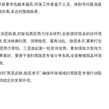
环保要求也越来越高,环保工作者鉴于人员、体制等问题虽疲
段距离,未达到预期效果。
涉恶线索,对疑似黑恶势力综合研判,全面摸排我县的涉环境
,坚决铁腕扫黑、强势除恶、重典治乱、除恶务尽,重拳打击
让黑恶势力害怕。三是掀起新一轮宣传攻势。要加强加大宣传力
果要好。要善于借扫黑除恶专项斗争东风,全面整顿我县环境
效。
做到"黑恶必除,除恶务尽",确保环保领域扫黑除恶专项行动取
谐稳定的发展环境。