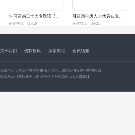
学习党的二十大专题读书活动心得体会汇编（10篇）
引进高学历人才代表在区人才座谈会议上的发言：以驰而不息的精神脚踏实地答好基层问卷
05-19
06-15
研讨交流
研讨交流
关于我们
侵权投诉
搜索教程
会员须知
免责声明：本站所有内容来源于网络，如本站内容侵犯您的权益，
请联系我们进行处理，谢谢合作！合作QQ：215425891