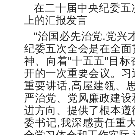
在2024年全市巡察整改工作推进
在二十届中央纪委五
会上的汇报发言
上的汇报发言
在科技局党组理论学习中心组政
绩观专题研讨交流会上的发言
"治国必先治党,党兴
党委（党组）理论学习中心组专
纪委五次全会是在全面
题学习党的二十届三中全会精神
发言提纲
神、向着"十五五"目
在理论中心组上关于《建设更高
开的一次重要会议。习
水平的平安中国》学习交流材料
重要讲话,高屋建瓴、
关于企业意识形态及政治安全的
研讨发言
严治党、党风廉政建设
研讨发言：读《论共产党员的修
进方向、提供了根本遵
养》强党性
委书记,我深感责任重
合学习体会和工作实际