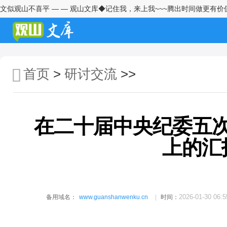
文似观山不喜平 — — 观山文库◆记住我，来上我~~~腾出时间做更有价
学习2026年中央一号文件精神心
得体会2
青年干部座谈会发言：且在窄处
着手，更向宽处行走
首页
>
研讨交流
>>
纪检监察干部学习习近平总书记
在全国两会期间发表的重要讲话
精神的心得体会
在二十届中央纪委五
深学细悟强担当实干笃行建新功
——学习习近平总书记两会重要
上的汇
讲话精神心得体会
村党支部书记赴某村跟班学习心
得体会
村党支部书记赴某村跟班学习心
2026-01-30 06:5
备用域名：
www.guanshanwenku.cn
时间：
得交流发言