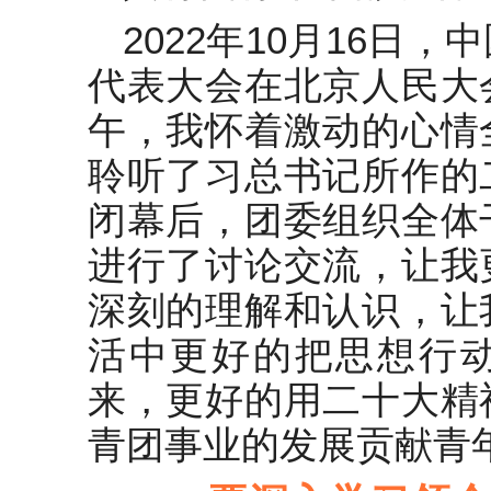
公司“五四”青年座谈会先进代表
发言材料汇编6篇
2022年10月16日
代表大会在北京人民大
在县委理论学习中心组专题学习
《关于完善中国特色现代企业制
午，我怀着激动的心情
度的意见》研讨会上的交流发言
参加全县师德师风培训会心得体
聆听了习总书记所作的
会
闭幕后，团委组织全体
青年精神素养提升心得体会汇
进行了讨论交流，让我
编-9篇
深刻的理解和认识，让
高质量发展专题培训班心得体会
活中更好的把思想行
退休老干部 再上“扶贫岗”
来，更好的用二十大精
青团事业的发展贡献青