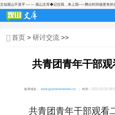
文似观山不喜平 — — 观山文库◆记住我，来上我~~~腾出时间做更有价
学习2026年中央一号文件精神心
得体会2
青年干部座谈会发言：且在窄处
着手，更向宽处行走
首页
>
研讨交流
>>
纪检监察干部学习习近平总书记
在全国两会期间发表的重要讲话
精神的心得体会
共青团青年干部观
深学细悟强担当实干笃行建新功
——学习习近平总书记两会重要
讲话精神心得体会
村党支部书记赴某村跟班学习心
得体会
2022-10-25 09:
备用域名：
www.guanshanwenku.cn
时间：
村党支部书记赴某村跟班学习心
得交流发言
共青团青年干部观看