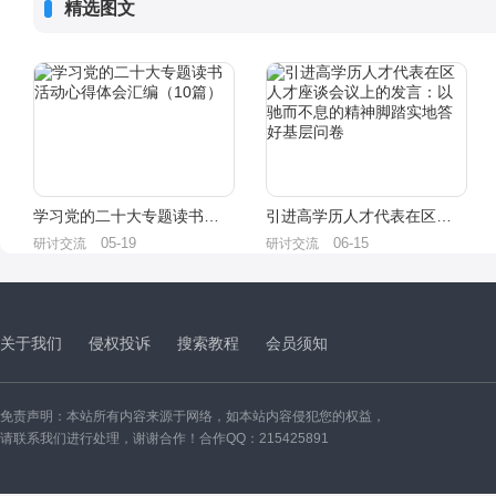
精选图文
学习党的二十大专题读书活动心得体会汇编（10篇）
引进高学历人才代表在区人才座谈会议上的发言：以驰而不息的精神脚踏实地答好基层问卷
05-19
06-15
研讨交流
研讨交流
关于我们
侵权投诉
搜索教程
会员须知
免责声明：本站所有内容来源于网络，如本站内容侵犯您的权益，
请联系我们进行处理，谢谢合作！合作QQ：215425891