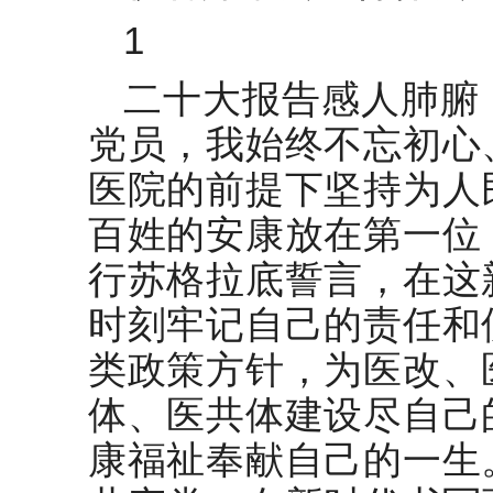
安全管理工作典型交流材料
1
学习中央经济工作会议精神心得
体会
二十大报告感人肺腑
学习全国网络安全和信息化会议
党员，我始终不忘初心
精神心得体会3篇
医院的前提下坚持为人
深学笃行全会精神 勇担现代化建
百姓的安康放在第一位
设使命——学习党的二十届四中
全会精神研讨交流材料
行苏格拉底誓言，在这
民主党派省委会政协履职经验材
料
时刻牢记自己的责任和
在全市选调生队伍建设专题推进
类政策方针，为医改、
会上的发言
体、医共体建设尽自己
康福祉奉献自己的一生