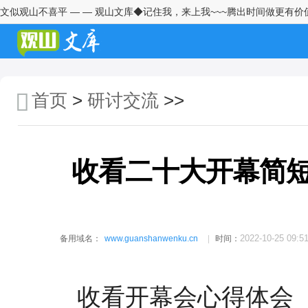
文似观山不喜平 — — 观山文库◆记住我，来上我~~~腾出时间做更有价
学习2026年中央一号文件精神心
得体会2
青年干部座谈会发言：且在窄处
着手，更向宽处行走
首页
>
研讨交流
>>
纪检监察干部学习习近平总书记
在全国两会期间发表的重要讲话
精神的心得体会
收看二十大开幕简短
深学细悟强担当实干笃行建新功
——学习习近平总书记两会重要
讲话精神心得体会
村党支部书记赴某村跟班学习心
得体会
2022-10-25 09:5
备用域名：
www.guanshanwenku.cn
时间：
村党支部书记赴某村跟班学习心
得交流发言
收看开幕会心得体会（