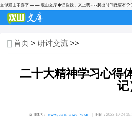
文似观山不喜平 — — 观山文库◆记住我，来上我~~~腾出时间做更有价
学习2026年中央一号文件精神心
得体会2
青年干部座谈会发言：且在窄处
着手，更向宽处行走
首页
>
研讨交流
>>
纪检监察干部学习习近平总书记
在全国两会期间发表的重要讲话
精神的心得体会
二十大精神学习心得
深学细悟强担当实干笃行建新功
——学习习近平总书记两会重要
记
讲话精神心得体会
村党支部书记赴某村跟班学习心
得体会
村党支部书记赴某村跟班学习心
2022-10-24 15:
备用域名：
www.guanshanwenku.cn
时间：
得交流发言