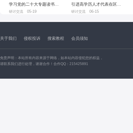
学习党的二十大专题读书活动心得体会汇编（10篇）
引进高学历人才代表在区人才座谈会议上的发言：以驰而不息的精神脚踏实地答好基层问卷
05-19
06-15
研讨交流
研讨交流
关于我们
侵权投诉
搜索教程
会员须知
免责声明：本站所有内容来源于网络，如本站内容侵犯您的权益，
请联系我们进行处理，谢谢合作！合作QQ：215425891