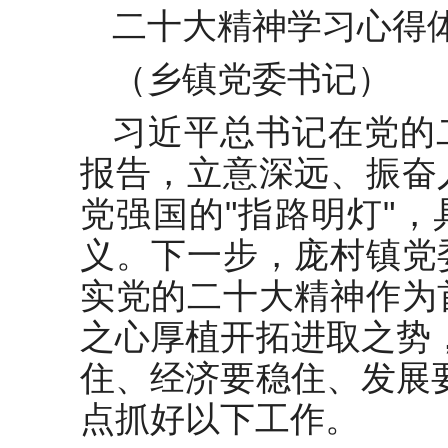
在全市新时代文明实践拉练会上
二十大精神学习心得
的发言
（乡镇党委书记）
徒弟代表在2025年“青蓝工程”师
徒结对仪式上的发言
习近平总书记在党的
学习《中央一号文件》心得体会
报告，立意深远、振奋
以“精、浸、劲”完整学习宣传贯
党强国的"指路明灯"
彻二十届三中全会精神发言稿
义。下一步，庞村镇党
在在2025年春季学期第二十周升
旗典礼上的发言：七七钟声长鸣
实党的二十大精神作为
吾辈砥砺前行
学习贯彻党的二十届三中全会精
之心厚植开拓进取之势
神研讨交流材料8
住、经济要稳住、发展
点抓好以下工作。