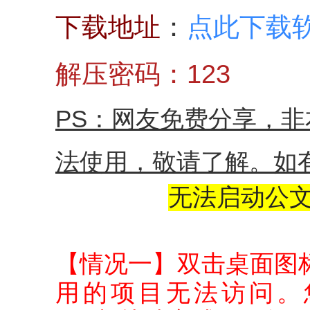
以高质量巡察报告推动问题整
下载地址
：
点此下载
改---如何写好巡察报告
长才靡入用，大厦失巨楹
解压密码：123
观后感如何写？把握这4个字就
OK
PS：网友免费分享，
“我要写”系列之主持词
法使用，敬请了解。如
无法启动公
双击桌面图
【情况一】
用的项目无法访问。