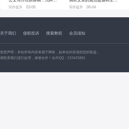
公文写作培训讲稿：几种常用公文写作的小秘密 (1)
调研文章的观点提炼和主体布局
03-08
06-04
写作提升
写作提升
关于我们
侵权投诉
搜索教程
会员须知
免责声明：本站所有内容来源于网络，如本站内容侵犯您的权益，
请联系我们进行处理，谢谢合作！合作QQ：215425891