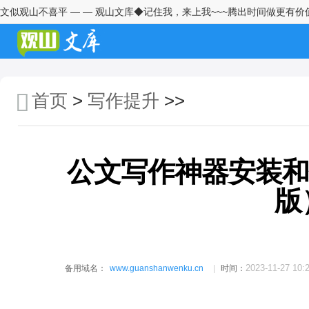
文似观山不喜平 — — 观山文库◆记住我，来上我~~~腾出时间做更有价
会议认为、会议指出、会议强
调、会议要求——公文写作中到
底该用哪个？
“我要写”系列之会议纪要
首页
>
写作提升
>>
税务系统信息写作培训讲稿
在市委办公厅信息培训班上的讲
稿
公文写作神器安装和使用
在全省文稿写作培训班上的发
版
言：如何做好党委信息报送工作
关于起草巡察报告的工作建议
督查通报的写作技巧
2023-11-27 10:
备用域名：
www.guanshanwenku.cn
时间：
公文写作需要把握的五个方面