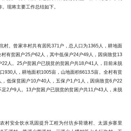
作。现将主要工作总结如下。
村。曾家丰村共有居民371户，总人口为1365人，耕地面
亩。全村有贫困户25户62人，其中低保户24户49人，因病致贫13
户22人。25户贫困户已脱贫的贫困户共18户41人，目前未脱
口930人，耕地面积1005亩，山地面积6613.5亩。全村有贫
人，低保贫困户10户40人，五保户1户1人，因病致贫6户22
足2户9人。13户贫困户已脱贫的贫困户共11户43人，未脱
8年农村安全饮水巩固提升工程为付坊乡荷塘村、太源乡寨里