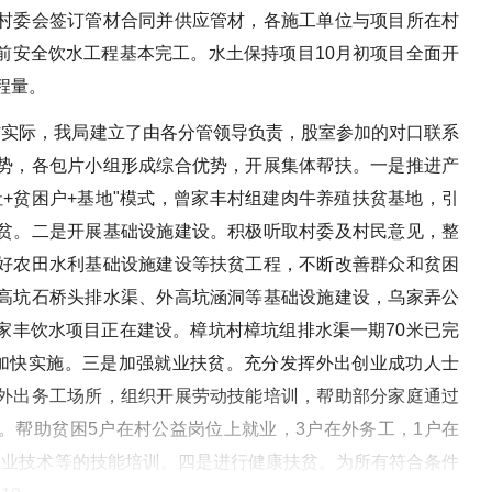
村委会签订管材合同并供应管材，各施工单位与项目所在村
前安全饮水工程基本完工。水土保持项目10月初项目全面开
程量。
村实际，我局建立了由各分管领导负责，股室参加的对口联系
势，各包片小组形成综合优势，开展集体帮扶。一是推进产
+贫困户+基地"模式，曾家丰村组建肉牛养殖扶贫基地，引
贫。二是开展基础设施建设。积极听取村委及村民意见，整
好农田水利基础设施建设等扶贫工程，不断改善群众和贫困
高坑石桥头排水渠、外高坑涵洞等基础设施建设，乌家弄公
家丰饮水项目正在建设。樟坑村樟坑组排水渠一期70米已完
取加快实施。三是加强就业扶贫。充分发挥外出创业成功人士
外出务工场所，组织开展劳动技能培训，帮助部分家庭通过
。帮助贫困5户在村公益岗位上就业，3户在外务工，1户在
农业技术等的技能培训。四是进行健康扶贫。为所有符合条件