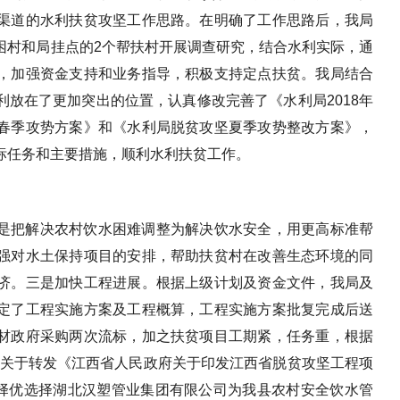
渠道的水利扶贫攻坚工作思路。在明确了工作思路后，我局
困村和局挂点的2个帮扶村开展调查研究，结合水利实际，通
，加强资金支持和业务指导，积极支持定点扶贫。我局结合
放在了更加突出的位置，认真修改完善了《水利局2018年
春季攻势方案》和《水利局脱贫攻坚夏季攻势整改方案》，
标任务和主要措施，顺利水利扶贫工作。
是把解决农村饮水困难调整为解决饮水安全，用更高标准帮
强对水土保持项目的安排，帮助扶贫村在改善生态环境的同
济。三是加快工程进展。根据上级计划及资金文件，我局及
定了工程实施方案及工程概算，工程实施方案批复完成后送
材政府采购两次流标，加之扶贫项目工期紧，任务重，根据
号）关于转发《江西省人民政府关于印发江西省脱贫攻坚工程项
，择优选择湖北汉塑管业集团有限公司为我县农村安全饮水管