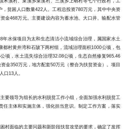
镇禾溪村、莱溪乡莱溪村、三溪乡上晒村等七个行政村，工
7户，贫困人口数量422人。工程总投资780万元，其中中央资
配套资金468万元。主要建设内容为蓄水池、大口井、输配水管
18年水保项目为太和生态清洁小流域综合治理，属国家水土
都村黄井湾和石陂下两村组，流域治理面积1000公顷，包
6公顷，水土流失综合治理32.08公顷，生态自然修复965.46
央资金350万元，地方配套50万元（整合为扶贫资金）。项目
人口13人。
局主要领导为组长的水利脱贫工作小组，全面加强水利脱贫工
责任主体和实施主体，强化担当意识、制定工作方案，落实
贫困村面临的主要问题和新阶段扶贫攻坚的要求，确定了发挥