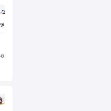
行推
责
作履