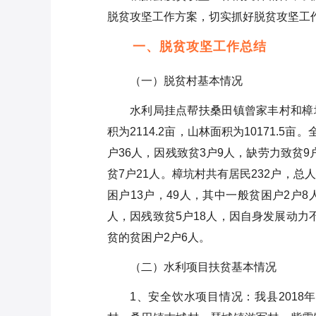
镇妇联2022年上半年工作总结暨
脱贫攻坚工作方案，切实抓好脱贫攻坚工
下半年工作计划
一、脱贫攻坚工作总结
纪检监察人员三年工作总结
（一）脱贫村基本情况
镇党委副书记、政府镇长2025年
度履行推进法治建设第一责任人
水利局挂点帮扶桑田镇曾家丰村和樟坑
职责情况报告
街道办事处2024年全年工作总结
积为2114.2亩，山林面积为10171.5
户36人，因残致贫3户9人，缺劳力致贫9
区应急管理局2025年上半年工作
贫7户21人。樟坑村共有居民232户，总人
总结
困户13户，49人，其中一般贫困户2户8
2020年宣传思想文化工作总结
人，因残致贫5户18人，因自身发展动力不
3900字
贫的贫困户2户6人。
（二）水利项目扶贫基本情况
1、安全饮水项目情况：我县201