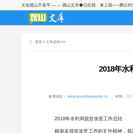
文似观山不喜平 — — 观山文库◆记住我，来上我~~~腾出
镇党委副书记、政府镇长2025年
度履行推进法治建设第一责任人
职责情况报告1
镇党委书记2025年度履行推进法
治建设第一责任人职责情况报告
首页
>
工作总结
>>
1
镇党委书记2025年度履行推进法
治建设第一责任人职责情况报告
2018年
赴矿业铜山尾矿库安全环保工作
学习考察报告
街道党工委关于巡察集中整改进
202
备用域名：
www.guanshanwenku.cn
时间：
展情况的报告
街道2025年河湖长制工作履职情
2018年水利局脱贫攻坚工作总结
况汇报
根据县脱贫攻坚工作的文件精神，我