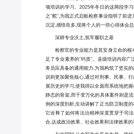
交流发言：到基层去我的“多员
项培训的学习。2025年冬日的这两段学
化”改变
之"舵",为我正式启航检察事业指明了前
生态文明思想研讨发言17
沉淀,感悟良多,现将个人的一些心得体会
在2025级高一新生军训总结大会
深耕专业沃土,筑牢履职之基
上的发言：军训精神续航笔尖书
写新篇
检察官的专业能力是其安身立命的根本
党员干部学习《榜样8》心得体
足了专业素养的"钙质"。县级培训内容广
会：以榜样为引领，坚定理想信
务员应具备的通用能力,为我构筑了坚实的
念，用担当诠释忠诚
政治工作培训班心得体会1
训则更加聚焦核心,通过对刑事、民事、行
展历史的学习,使我得以全面而系统地把握
文明城市创建表态发言6篇
静态的骨架,而千变万化的具体案件则是流
例的深度剖析,生动讲解了正当防卫制度的
它诠释了如何将法治精神深度贯穿于司法
合,达成政治效果、社会效果和法律效果的