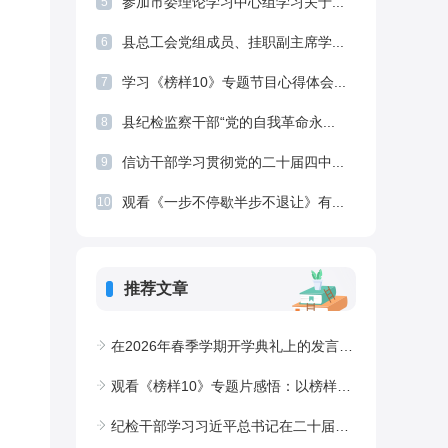
参加市委理论学习中心组学习关于...
5
县总工会党组成员、挂职副主席学...
6
学习《榜样10》专题节目心得体会...
7
县纪检监察干部“党的自我革命永...
8
信访干部学习贯彻党的二十届四中...
9
观看《一步不停歇半步不退让》有...
10
推荐文章
在2026年春季学期开学典礼上的发言：策马扬鞭，行稳致远
观看《榜样10》专题片感悟：以榜样为炬明初心，以铁纪为刃践使命
纪检干部学习习近平总书记在二十届中央纪委五次全会上重要讲话心得体会