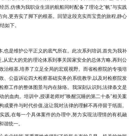
习经历,仿佛为我职业生涯的航船同时配备了理论之"帆"与实践
进方向,更夯实了脚下的根基。回望这段充实而宝贵的旅程,静心
总结如下。
,也是维护公平正义的底气所在。此次系列培训,首先为我补
泛,从宏大的党的理论体系到事关国家安全的总体方略,再到公
政治根基,培养了立足全局的宏观视野。而省检察院的专项培
政、公益诉讼四大检察基础实务的系统教学,以及对检察院发
检察工作的整体图景与内在脉络。我深刻认识到,法律条文是
动的血肉。培训中,授课老师对"唤醒沉睡的第二十条"相关案
构成要件与时代价值,这让我对法律的理解不再停留于纸面。
实践,在每一个具体案件的办理中,努力实现法理情的有机融
和谐统一。