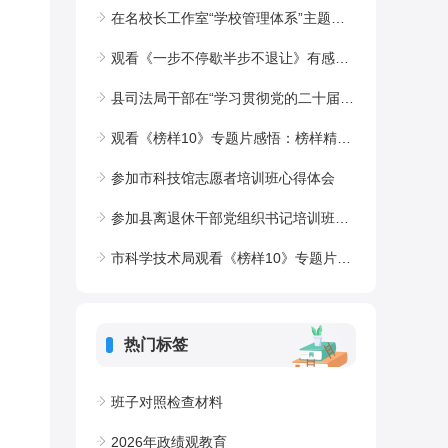
在名校长工作室“学校管理体系”主题研讨会上的发言
观看《一步不停歇半步不退让》有感：以案为鉴存戒惧砥，砺初心促发展
县司法局干部在“学习贯彻党的二十届四中全会精神专题研讨班”上的交流发言
观看《榜样10》专题片感悟：榜样精神照征途,人大履职谱新篇
参加市科技馆志愿者培训班心得体会
参加县离退休干部党组织书记培训班心得体会
市科学技术局观看《榜样10》专题片观后心得体会：楷模精神铸忠诚，科技报国谱新篇
热门标签
班子对照检查材料
2026年政绩观教育