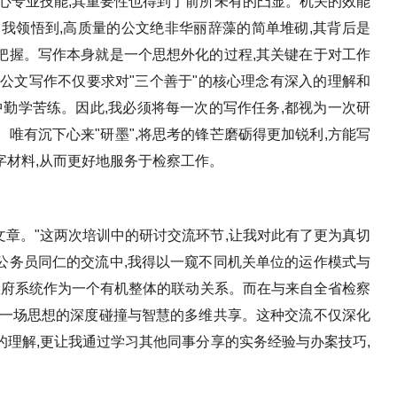
心专业技能,其重要性也得到了前所未有的凸显。机关的效能
我领悟到,高质量的公文绝非华丽辞藻的简单堆砌,其背后是
把握。写作本身就是一个思想外化的过程,其关键在于对工作
公文写作不仅要求对"三个善于"的核心理念有深入的理解和
中勤学苦练。因此,我必须将每一次的写作任务,都视为一次研
唯有沉下心来"研墨",将思考的锋芒磨砺得更加锐利,方能写
字材料,从而更好地服务于检察工作。
即文章。"这两次培训中的研讨交流环节,让我对此有了更为真切
公务员同仁的交流中,我得以一窥不同机关单位的运作模式与
政府系统作为一个有机整体的联动关系。而在与来自全省检察
了一场思想的深度碰撞与智慧的多维共享。这种交流不仅深化
理解,更让我通过学习其他同事分享的实务经验与办案技巧,