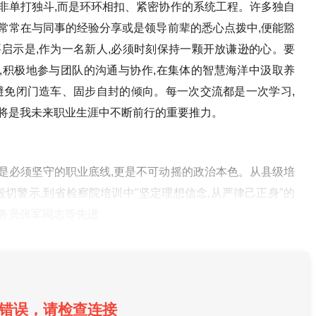
非单打独斗,而是环环相扣、紧密协作的系统工程。许多独自
常常在与同事的经验分享或是领导前辈的悉心点拨中,便能豁
启示是,作为一名新人,必须时刻保持一颗开放谦逊的心。要
,积极地参与团队的沟通与协作,在集体的智慧海洋中汲取养
避免闭门造车、固步自封的倾向。每一次交流都是一次学习,
神将是我未来职业生涯中不断前行的重要推力。
是必须坚守的职业底线,更是不可动摇的政治本色。从县级培
殷切警示,到省检察院培训中"坚定理想信念,从严律己正身"的
务员张军同志等先进
错误，请检查连接