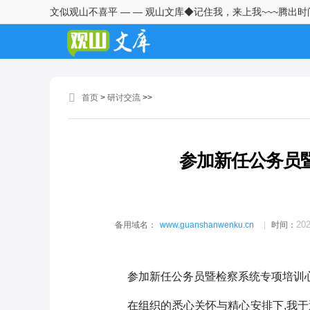
文似观山不喜平 — — 观山文库◆记住我，来上我~~~腾出
学习2026年中央一号文件精神心
得体会2
青年干部座谈会发言：且在窄处
着手，更向宽处行走
首页
>
研讨交流
>>
纪检监察干部学习习近平总书记
在全国两会期间发表的重要讲话
精神的心得体会
参加新任公务员
深学细悟强担当实干笃行建新功
——学习习近平总书记两会重要
讲话精神心得体会
村党支部书记赴某村跟班学习心
202
备用域名：
www.guanshanwenku.cn
时间：
得体会
村党支部书记赴某村跟班学习心
参加新任公务员暨检察系统专项培训
得交流发言
在组织的悉心关怀与精心安排下,我