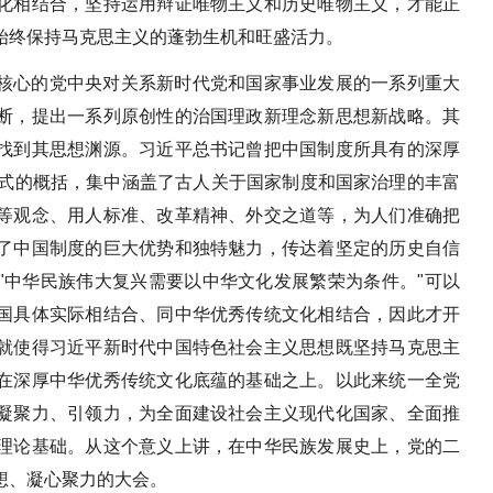
化相结合，坚持运用辩证唯物主义和历史唯物主义，才能正
始终保持马克思主义的蓬勃生机和旺盛活力。
核心的党中央对关系新时代党和国家事业发展的一系列重大
断，提出一系列原创性的治国理政新理念新思想新战略。其
找到其思想渊源。习近平总书记曾把中国制度所具有的深厚
领式的概括，集中涵盖了古人关于国家制度和国家治理的丰富
等观念、用人标准、改革精神、外交之道等，为人们准确把
了中国制度的巨大优势和独特魅力，传达着坚定的历史自信
"中华民族伟大复兴需要以中华文化发展繁荣为条件。"可以
国具体实际相结合、同中华优秀传统文化相结合，因此才开
就使得习近平新时代中国特色社会主义思想既坚持马克思主
在深厚中华优秀传统文化底蕴的基础之上。以此来统一全党
凝聚力、引领力，为全面建设社会主义现代化国家、全面推
理论基础。从这个意义上讲，在中华民族发展史上，党的二
想、凝心聚力的大会。