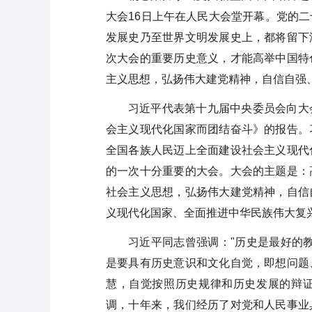
党的二十届三中全会心得体会8
大会16日上午在人民大会堂开幕。党的
篇（简短）
发展史乃至世界文明发展史上，都将留下
传达违规吃喝问题交流发言：
次大会的重要历史意义，才能高举中国特
以“铁规”为笔，绘就工会作风新
主义思想，弘扬伟大建党精神，自信自强
篇
在全省农村人居环境集中整治现
习近平代表第十九届中央委员会向大
场观摩会上的发言
会主义现代化国家而团结奋斗》的报告。
学习新修订军队基层建设纲要心
全国各族人民迈上全面建设社会主义现代
得体会2篇
的一次十分重要的大会。大会的主题是：
社会主义思想，弘扬伟大建党精神，自信
X届X次全会分组讨论发言参考提
纲
义现代化国家、全面推进中华民族伟大复
办公室主任在2024年市政协党组
习近平同志曾强调："历史是最好的
理论学习中心组党纪学习教育专
是要具有历史意识和文化自觉，即想问题
题学习研讨会上的发言
慧，自觉按照历史规律和历史发展的辩
调，十年来，我们经历了对党和人民事业