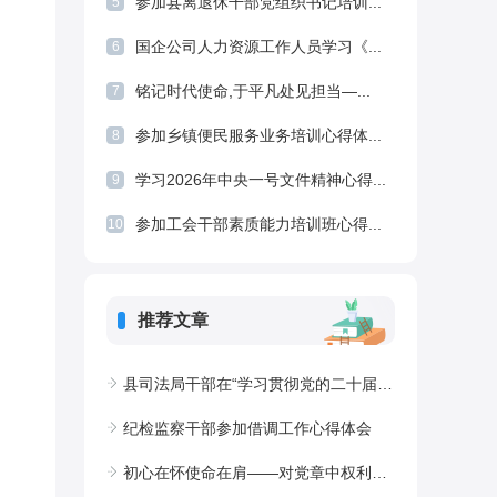
参加县离退休干部党组织书记培训...
5
国企公司人力资源工作人员学习《...
6
铭记时代使命,于平凡处见担当—...
7
参加乡镇便民服务业务培训心得体...
8
学习2026年中央一号文件精神心得...
9
参加工会干部素质能力培训班心得...
10
推荐文章
县司法局干部在“学习贯彻党的二十届四中全会精神专题研讨班”上的交流发言
纪检监察干部参加借调工作心得体会
初心在怀使命在肩——对党章中权利与义务的几点思考