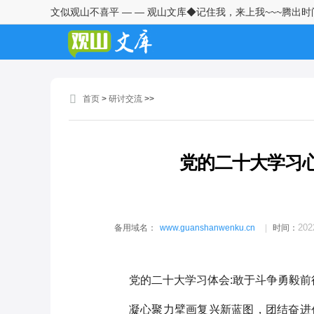
文似观山不喜平 — — 观山文库◆记住我，来上我~~~腾出
学习2026年中央一号文件精神心
得体会2
青年干部座谈会发言：且在窄处
着手，更向宽处行走
首页
>
研讨交流
>>
纪检监察干部学习习近平总书记
在全国两会期间发表的重要讲话
精神的心得体会
党的二十大学习
深学细悟强担当实干笃行建新功
——学习习近平总书记两会重要
讲话精神心得体会
村党支部书记赴某村跟班学习心
202
备用域名：
www.guanshanwenku.cn
时间：
得体会
村党支部书记赴某村跟班学习心
党的二十大学习体会:敢于斗争勇毅前
得交流发言
凝心聚力擘画复兴新蓝图，团结奋进